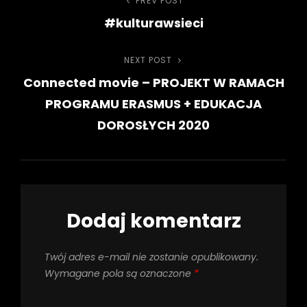
Nawigacja
PREV POST
Previous
#kulturawsieci
Post
wpisu
NEXT POST
Next
Connected movie – PROJEKT W RAMACH
Post
PROGRAMU ERASMUS + EDUKACJA
DOROSŁYCH 2020
Dodaj komentarz
Twój adres e-mail nie zostanie opublikowany.
Wymagane pola są oznaczone
*