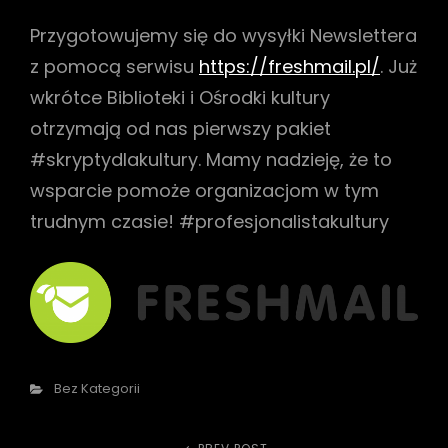
Przygotowujemy się do wysyłki Newslettera
h
z pomocą serwisu
https://freshmail.pl/
. Już
wkrótce Biblioteki i Ośrodki kultury
otrzymają od nas pierwszy pakiet
#skryptydlakultury. Mamy nadzieję, że to
wsparcie pomoże organizacjom w tym
trudnym czasie! #profesjonalistakultury
Categories
Bez Kategorii