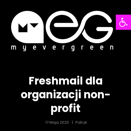
Open
NDACJA
FU
szamy
Poru
rę
Kultu
EVERGREEN
MY
Freshmail dla
organizacji non-
profit
17 Maja 2020
Patryk