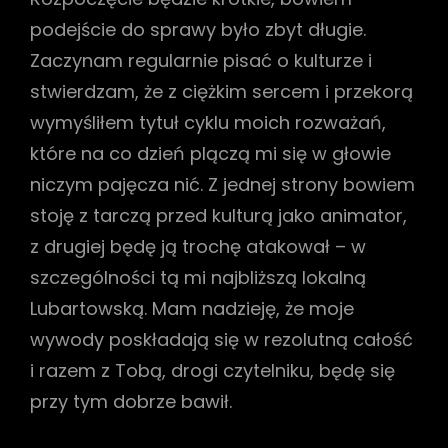
podejście do sprawy było zbyt długie.
h
Zaczynam regularnie pisać o kulturze i
stwierdzam, że z ciężkim sercem i przekorą
wymyśliłem tytuł cyklu moich rozważań,
które na co dzień plączą mi się w głowie
niczym pajęcza nić. Z jednej strony bowiem
stoję z tarczą przed kulturą jako animator,
z drugiej będę ją trochę atakował – w
szczególności tą mi najbliższą lokalną
Lubartowską. Mam nadzie
ję, że moje
wywody poskładają się w rezolutną całość
i razem z Tobą, drogi czytelniku, będę się
przy tym dobrze bawił.