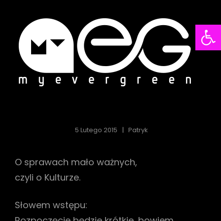
Open
NDACJA
FU
szamy
Poru
rę
Kultu
EVERGREEN
MY
5 Lutego 2015
Patryk
O sprawach mało ważnych,
czyli o Kulturze.
Słowem wstępu:
Rozpoczęcie będzie krótkie, bowiem