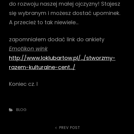
do rozwoju naszej małej ojczyzny! Stajesz
się wybranym i możesz dostać upominek.
A przecież to tak niewiele…
zapomniałem dodać link do ankiety
Emotikon wink
http://www.loklubartow.pl/…/stworzmy-
razem-kulturalne-cent…/
Koniec cz. I
Categories
BLOG
Nawigacja
PREV POST
Previous